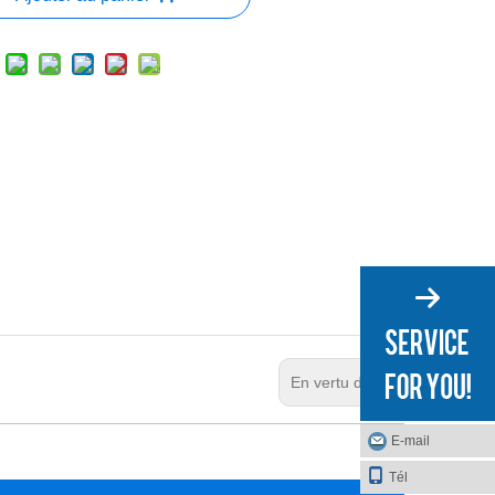
En vertu d'un:
E-mail
Tél