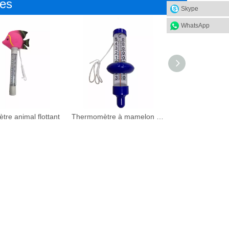
xes
Skype
WhatsApp
re animal flottant
Thermomètre à mamelon flottant (double face)