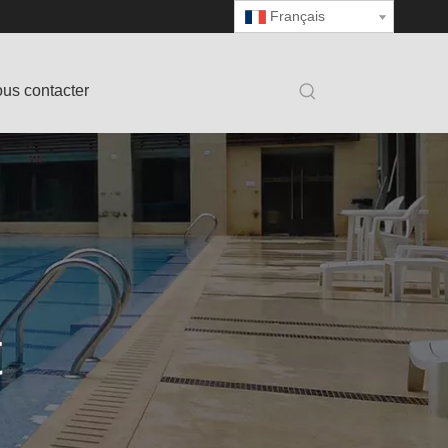
Français
us contacter
t