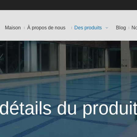
Maison
À propos de nous
Des produits
Blog
No
détails du produi