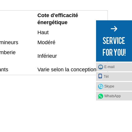
Cote d'efficacité
énergétique
Haut
 mineurs
Modéré
omberie
Inférieur
E-mail
ants
Varie selon la conception
Tél
Skype
WhatsApp