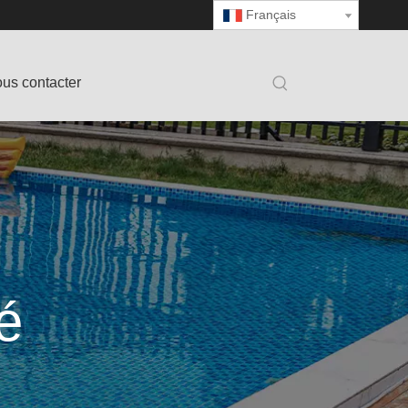
Français
us contacter
té